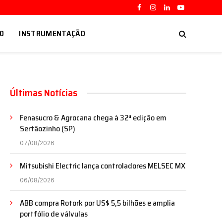
Facebook
Instagram
LinkedIn
YouTube
.0
INSTRUMENTAÇÃO
Últimas Notícias
Fenasucro & Agrocana chega à 32ª edição em
Sertãozinho (SP)
07/08/2026
Mitsubishi Electric lança controladores MELSEC MX
06/08/2026
ABB compra Rotork por US$ 5,5 bilhões e amplia
portfólio de válvulas