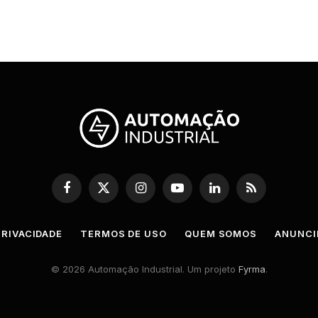
Facebook
X
Instagram
YouTube
LinkedIn
RSS
(Twitter)
PRIVACIDADE
TERMOS DE USO
QUEM SOMOS
ANUNCI
© 2026 Automação Industrial. Um projeto
Fyrma
.