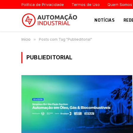
Política de Privacidade
Termos de Uso
Quem Somos
NOTÍCIAS
RED
Início
»
Posts com Tag "Publieditorial"
PUBLIEDITORIAL