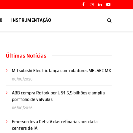
Facebook
Instagram
LinkedIn
YouTube
.0
INSTRUMENTAÇÃO
Últimas Notícias
Mitsubishi Electric lança controladores MELSEC MX
06/08/2026
ABB compra Rotork por US$ 5,5 bilhões e amplia
portfólio de válvulas
06/08/2026
Emerson leva DeltaV das refinarias aos data
centers de IA