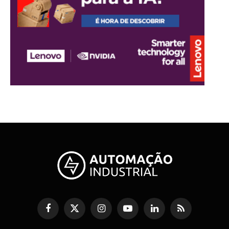
Facebook
X
Instagram
YouTube
LinkedIn
RSS
(Twitter)