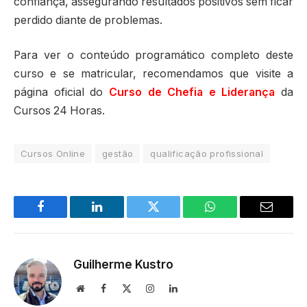
confiança, assegurando resultados positivos sem ficar
perdido diante de problemas.
Para ver o conteúdo programático completo deste
curso e se matricular, recomendamos que visite a
página oficial do
Curso de Chefia e Liderança
da
Cursos 24 Horas.
Cursos Online
gestão
qualificação profissional
Facebook
LinkedIn
Twitter
WhatsApp
Email
Guilherme Kustro
Site
Facebook
X
Instagram
LinkedIn
(Twitter)