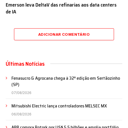
Emerson leva DeltaV das refinarias aos data centers
de IA
ADICIONAR COMENTÁRIO
Últimas Notícias
Fenasucro & Agrocana chega à 32ª edição em Sertãozinho
(SP)
07/08/2026
Mitsubishi Electric lança controladores MELSEC MX
06/08/2026
ABB compra Rotork por US$ 5,5 bilhões e amplia portfólio