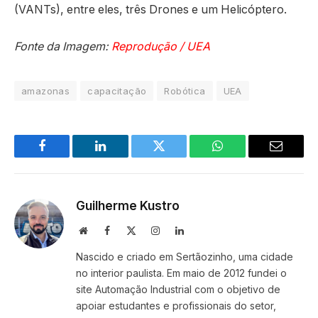
(VANTs), entre eles, três Drones e um Helicóptero.
Fonte da Imagem:
Reprodução / UEA
amazonas
capacitação
Robótica
UEA
Facebook
LinkedIn
Twitter
WhatsApp
Email
Guilherme Kustro
Site
Facebook
X
Instagram
LinkedIn
(Twitter)
Nascido e criado em Sertãozinho, uma cidade
no interior paulista. Em maio de 2012 fundei o
site Automação Industrial com o objetivo de
apoiar estudantes e profissionais do setor,