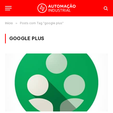
Início
»
Posts com Tag "google plus"
GOOGLE PLUS