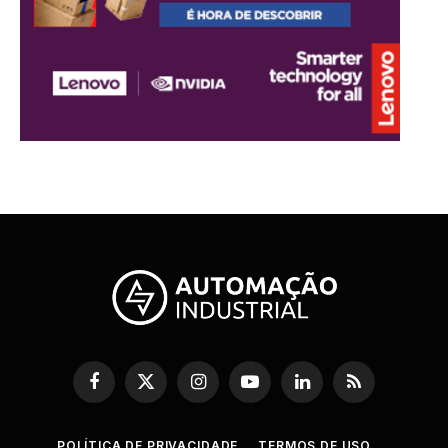
Facebook
X
Instagram
YouTube
LinkedIn
RSS
(Twitter)
POLÍTICA DE PRIVACIDADE
TERMOS DE USO