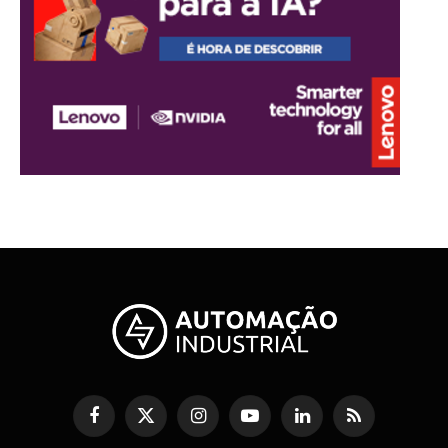
Facebook
X
Instagram
YouTube
LinkedIn
RSS
(Twitter)