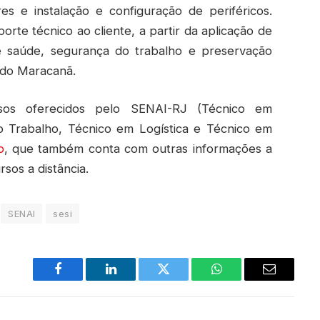
s e instalação e configuração de periféricos.
rte técnico ao cliente, a partir da aplicação de
e saúde, segurança do trabalho e preservação
e do Maracanã.
sos oferecidos pelo SENAI-RJ (Técnico em
o Trabalho, Técnico em Logística e Técnico em
o
, que também conta com outras informações a
sos a distância.
SENAI
sesi
Facebook
LinkedIn
Twitter
WhatsApp
Email