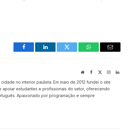
Facebook
LinkedIn
Twitter
WhatsApp
Email
Site
Facebook
X
Instagram
Linked
(Twitter)
idade no interior paulista. Em maio de 2012 fundei o site
e apoiar estudantes e profissionais do setor, oferecendo
ortuguês. Apaixonado por programação e sempre