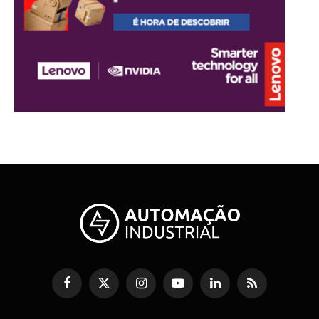
Facebook
X
Instagram
YouTube
LinkedIn
RSS
(Twitter)