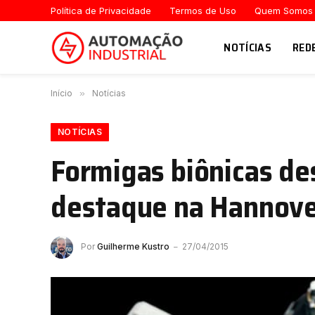
Política de Privacidade
Termos de Uso
Quem Somos
NOTÍCIAS
RED
Início
»
Notícias
NOTÍCIAS
Formigas biônicas de
destaque na Hannov
Por
Guilherme Kustro
27/04/2015