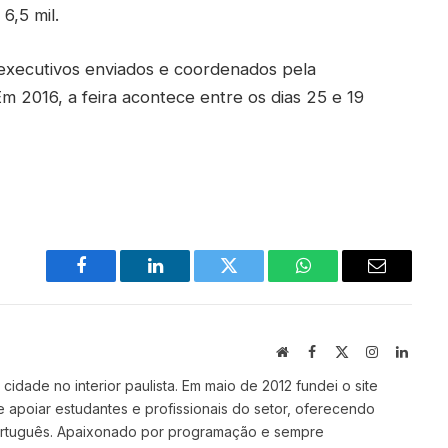
6,5 mil.
executivos enviados e coordenados pela
 Em 2016, a feira acontece entre os dias 25 e 19
Facebook
LinkedIn
Twitter
WhatsApp
Email
Site
Facebook
X
Instagram
Linked
(Twitter)
idade no interior paulista. Em maio de 2012 fundei o site
e apoiar estudantes e profissionais do setor, oferecendo
ortuguês. Apaixonado por programação e sempre