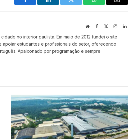
Facebook
LinkedIn
Twitter
WhatsApp
Email
Site
Facebook
X
Instagram
Linked
(Twitter)
idade no interior paulista. Em maio de 2012 fundei o site
e apoiar estudantes e profissionais do setor, oferecendo
ortuguês. Apaixonado por programação e sempre