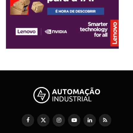
Facebook
X
Instagram
YouTube
LinkedIn
RSS
(Twitter)