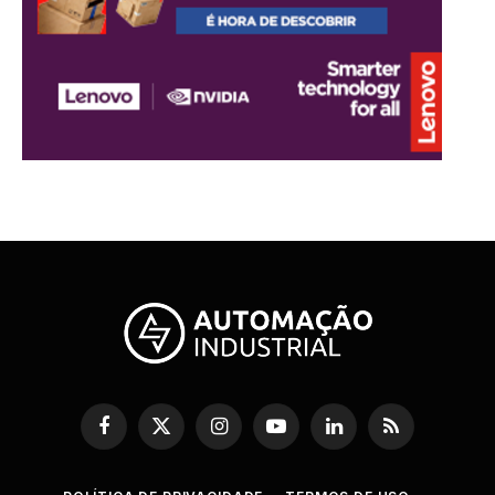
Facebook
X
Instagram
YouTube
LinkedIn
RSS
(Twitter)