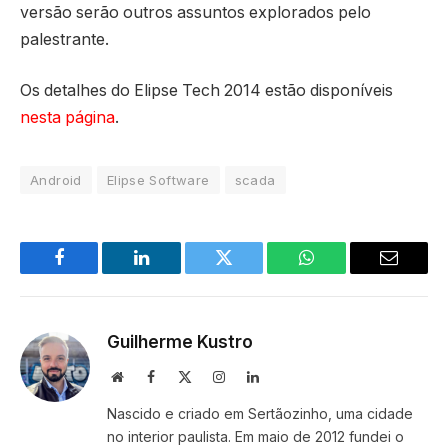
versão serão outros assuntos explorados pelo
palestrante.
Os detalhes do Elipse Tech 2014 estão disponíveis
nesta página
.
Android
Elipse Software
scada
Facebook
LinkedIn
Twitter
WhatsApp
Email
Guilherme Kustro
Site
Facebook
X
Instagram
LinkedIn
(Twitter)
Nascido e criado em Sertãozinho, uma cidade
no interior paulista. Em maio de 2012 fundei o