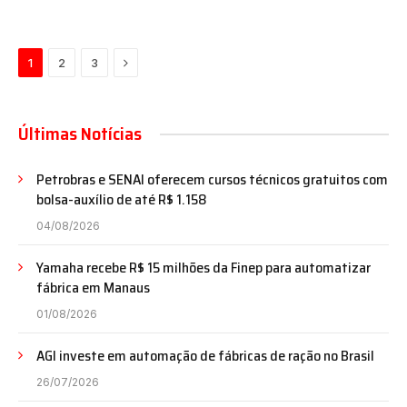
Próximo
1
2
3
Últimas Notícias
Petrobras e SENAI oferecem cursos técnicos gratuitos com
bolsa-auxílio de até R$ 1.158
04/08/2026
Yamaha recebe R$ 15 milhões da Finep para automatizar
fábrica em Manaus
01/08/2026
AGI investe em automação de fábricas de ração no Brasil
26/07/2026