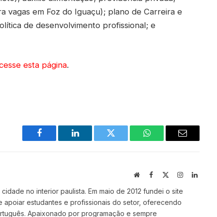
ra vagas em Foz do Iguaçu); plano de Carreira e
ítica de desenvolvimento profissional; e
cesse esta página
.
Facebook
LinkedIn
Twitter
WhatsApp
Email
Site
Facebook
X
Instagram
Linked
(Twitter)
idade no interior paulista. Em maio de 2012 fundei o site
e apoiar estudantes e profissionais do setor, oferecendo
ortuguês. Apaixonado por programação e sempre