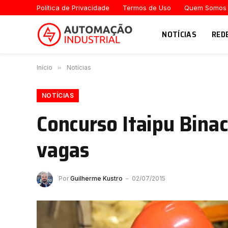
Política de Privacidade
Termos de Uso
Quem Somos
NOTÍCIAS
RED
Início
»
Notícias
NOTÍCIAS
Concurso Itaipu Binac
vagas
Por
Guilherme Kustro
02/07/2015