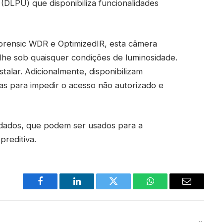
DLPU) que disponibiliza funcionalidades
 Forensic WDR e OptimizedIR, esta câmera
alhe sob quaisquer condições de luminosidade.
talar. Adicionalmente, disponibilizam
as para impedir o acesso não autorizado e
tadados, que podem ser usados para a
reditiva.
Facebook
LinkedIn
Twitter
WhatsApp
Email