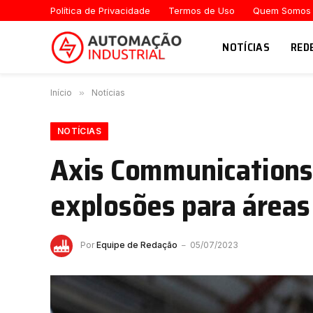
Política de Privacidade
Termos de Uso
Quem Somos
NOTÍCIAS
RED
Início
»
Notícias
NOTÍCIAS
Axis Communications 
explosões para áreas
Por
Equipe de Redação
05/07/2023