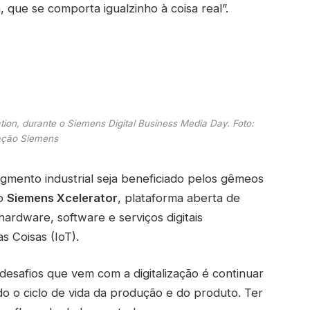
 que se comporta igualzinho à coisa real”.
on, durante o Siemens Digital Business Media Day. Foto:
ação Siemens
mento industrial seja beneficiado pelos gêmeos
 o
Siemens Xcelerator
, plataforma aberta de
 hardware, software e serviços digitais
s Coisas (IoT).
desafios que vem com a digitalização é continuar
do o ciclo de vida da produção e do produto. Ter