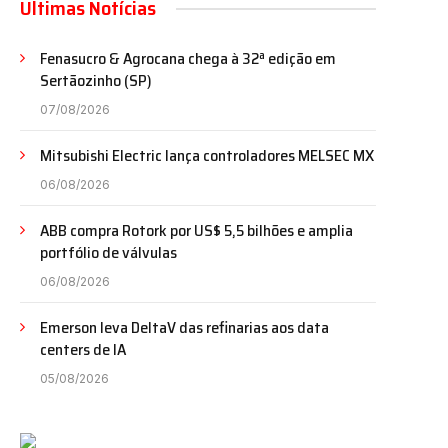
Últimas Notícias
Fenasucro & Agrocana chega à 32ª edição em
Sertãozinho (SP)
07/08/2026
Mitsubishi Electric lança controladores MELSEC MX
06/08/2026
ABB compra Rotork por US$ 5,5 bilhões e amplia
portfólio de válvulas
06/08/2026
Emerson leva DeltaV das refinarias aos data
centers de IA
05/08/2026