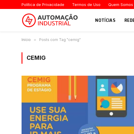
Política de Privacidade
Termos de Uso
Quem Somos
NOTÍCIAS
RED
Início
»
Posts com Tag "cemig"
CEMIG