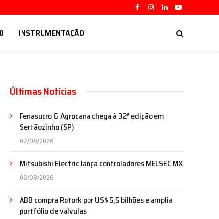
Facebook
Instagram
LinkedIn
YouTube
.0
INSTRUMENTAÇÃO
Últimas Notícias
Fenasucro & Agrocana chega à 32ª edição em
Sertãozinho (SP)
07/08/2026
Mitsubishi Electric lança controladores MELSEC MX
06/08/2026
ABB compra Rotork por US$ 5,5 bilhões e amplia
portfólio de válvulas