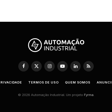
Facebook
X
Instagram
YouTube
LinkedIn
RSS
(Twitter)
PRIVACIDADE
TERMOS DE USO
QUEM SOMOS
ANUNCI
© 2026 Automação Industrial. Um projeto
Fyrma
.